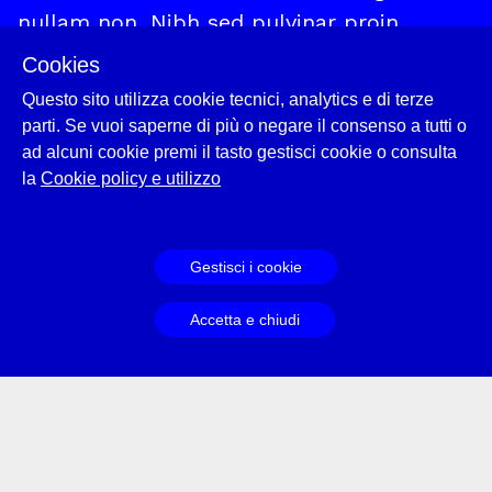
nullam non. Nibh sed pulvinar proin
gravida hendrerit.
Et malesuada fames ac
Cookies
turpis egestas.
A cras semper auctor
Questo sito utilizza cookie tecnici, analytics e di terze
neque vitae tempus quam pellentesque
parti. Se vuoi saperne di più o negare il consenso a tutti o
nec.
ad alcuni cookie premi il tasto gestisci cookie o consulta
la
Cookie policy e utilizzo
— L'autore della citazione
Il testo da cui è stata tratta la citazione
Gestisci i cookie
Accetta e chiudi