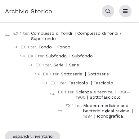
Archivio Storico
Cerca
Menu
EX 1 ter.
Complesso di fondi
| Complesso di fondi /
Superfondo
EX 1 ter.
Fondo
| Fondo
EX 1 ter.
Subfondo
| Subfondo
EX 1 ter.
Serie
| Serie
EX 1 ter.
Sottoserie
| Sottoserie
EX 1 ter.
Fascicolo
| Fascicolo
EX 1 ter.
Scienza e tecnica
|
1888-
1900
| Sottofascicolo
EX 1 ter.
Modern medicine and
bacteriological review
|
1894
| Iconografica
Espandi l'inventario