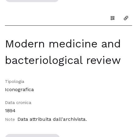
Genera il Q
Copia
Modern medicine and
bacteriological review
Tipologia
Iconografica
Data cronica
1894
Data attribuita dall'archivista.
Note