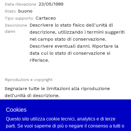
23/05/1989
Data rilevazione
buono
Stato
Cartaceo
Tipo supporto
Descrivere lo stato fisico dell'unità di
Descrizione
danni
descrizione, utilizzando i termini suggeriti
nel campo stato di conservazione.
Descrivere eventuali danni. Riportare la
data cui lo stato di conservazione si
riferisce.
Riproduzioni e copyright
Segnalare tutte le limitazioni alla riproduzione
dell’unità di descrizione.
Cookies
Consultabilità
Questo sito utilizza cookie tecnici, analytics e di terze
Informazioni sulle condizioni che influenzano la
parti. Se vuoi saperne di più o negare il consenso a tutti o
disponibilità dei materiali descritti. Può indicare la