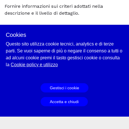
Fornire informazioni sui criteri adottati nella
descrizione e il livello di dettaglio.
Criteri di ordinamento
Cookies
Fornire informazioni sui criteri seguiti nel corso
Questo sito utilizza cookie tecnici, analytics e di terze
dell'ordinamento, dando conto della struttura
parti. Se vuoi saperne di più o negare il consenso a tutti o
interna, dell'organizzazione e/o del sistema di
ad alcuni cookie premi il tasto gestisci cookie o consulta
classificazione e di come questi sono stati trattati.
la
Cookie policy e utilizzo
Indicare anche i sistemi di numerazioni adottati.
Gestisci i cookie
Struttura
Specificare la struttura,l'ordine e/o il sistema di
Accetta e chiudi
classificazione dell'unità di descrizione. Se possibile,
fornire il sommario della struttura interna.