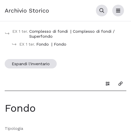
Archivio Storico
Cerca
Menu
EX 1 ter.
Complesso di fondi
| Complesso di fondi /
Superfondo
EX 1 ter.
Fondo
| Fondo
Espandi l'inventario
Genera il Q
Copia
Fondo
Tipologia