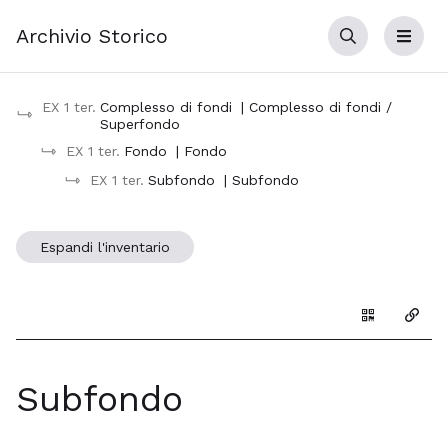
Archivio Storico
Cerca
Menu
EX 1 ter.
Complesso di fondi
| Complesso di fondi /
Superfondo
EX 1 ter.
Fondo
| Fondo
EX 1 ter.
Subfondo
| Subfondo
Espandi l'inventario
Genera il Q
Copia
Subfondo