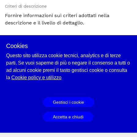
Criteri di descrizione
Fornire informazioni sui criteri adottati nella
descrizione e il livello di dettaglio.
Criteri di ordinamento
Cookies
Fornire informazioni sui criteri seguiti nel corso
Questo sito utilizza cookie tecnici, analytics e di terze
dell'ordinamento, dando conto della struttura
parti. Se vuoi saperne di più o negare il consenso a tutti o
interna, dell'organizzazione e/o del sistema di
ad alcuni cookie premi il tasto gestisci cookie o consulta
classificazione e di come questi sono stati trattati.
la
Cookie policy e utilizzo
Indicare anche i sistemi di numerazioni adottati.
Gestisci i cookie
Struttura
Specificare la struttura,l'ordine e/o il sistema di
Accetta e chiudi
classificazione dell'unità di descrizione. Se possibile,
fornire il sommario della struttura interna.