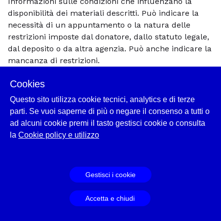
Informazioni sulle condizioni che influenzano la
disponibilità dei materiali descritti. Può indicare la
necessità di un appuntamento o la natura delle
restrizioni imposte dal donatore, dallo statuto legale,
dal deposito o da altra agenzia. Può anche indicare la
mancanza di restrizioni.
Cookies
Esistenza e localizzazione degli originali
Questo sito utilizza cookie tecnici, analytics e di terze
Informazioni sull'esistenza, l'ubicazione, la
parti. Se vuoi saperne di più o negare il consenso a tutti o
disponibilità e o l'assenza degli originali di cui l'unità
ad alcuni cookie premi il tasto gestisci cookie o consulta
descritta costituisce una copia.
la
Cookie policy e utilizzo
Esistenza e localizzazione di copie
Gestisci i cookie
Informazioni sulle copie dei materiali descritti inclusi
i numeri di controllo significativi, l'ubicazione e la
Accetta e chiudi
fonte per l'ordinamento, se applicabile. I formati
aggiuntivi sono in genere fotocopie o riproduzioni