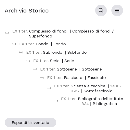
Archivio Storico
Cerca
Menu
EX 1 ter.
Complesso di fondi
| Complesso di fondi /
Superfondo
EX 1 ter.
Fondo
| Fondo
EX 1 ter.
Subfondo
| Subfondo
EX 1 ter.
Serie
| Serie
EX 1 ter.
Sottoserie
| Sottoserie
EX 1 ter.
Fascicolo
| Fascicolo
EX 1 ter.
Scienza e tecnica
|
1800-
1887
| Sottofascicolo
EX 1 ter.
Bibliografia dell'istituto
|
1834
| Bibliografica
Espandi l'inventario