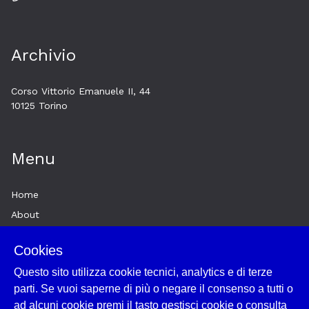
Archivio
Corso Vittorio Emanuele II, 44
10125 Torino
Menu
Home
About
Esplora
Cookies
News
Questo sito utilizza cookie tecnici, analytics e di terze
Historytelling
parti. Se vuoi saperne di più o negare il consenso a tutti o
Cookie policy e utilizzo
ad alcuni cookie premi il tasto gestisci cookie o consulta