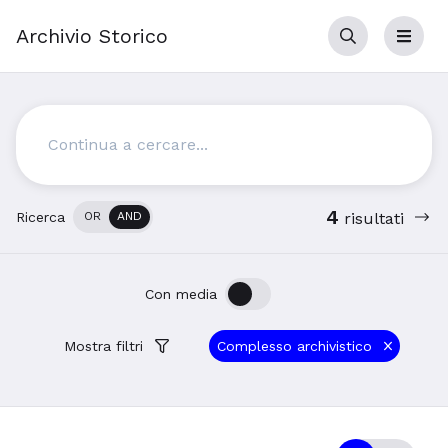
Archivio Storico
Cerca
Menu
Cerca
4
Ricerca
OR
AND
risultati
OFF
ON
Con media
Mostra filtri
Complesso archivistico